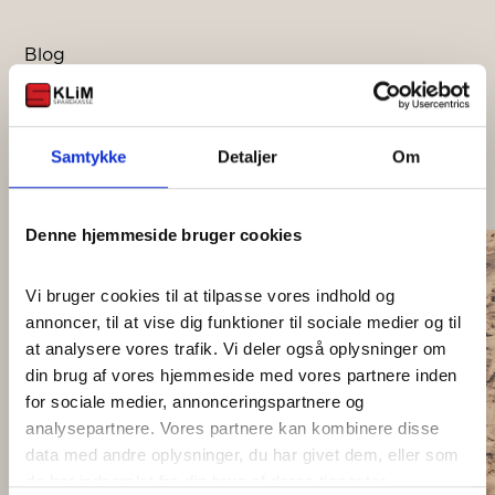
Blog
Seneste nyheder og tips
Få indsigt i den finansielle sektor
Samtykke
Detaljer
Om
Denne hjemmeside bruger cookies
06.07.2026
Vi bruger cookies til at tilpasse vores indhold og 
Studiestart
annoncer, til at vise dig funktioner til sociale medier og til 
at analysere vores trafik. Vi deler også oplysninger om 
Læs mere
din brug af vores hjemmeside med vores partnere inden 
for sociale medier, annonceringspartnere og 
analysepartnere. Vores partnere kan kombinere disse 
data med andre oplysninger, du har givet dem, eller som 
de har indsamlet fra din brug af deres tjenester.