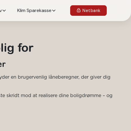
v
Klim Sparekasse
Netbank
ig for
er
byder en brugervenlig låneberegner, der giver dig
rste skridt mod at realisere dine boligdrømme – og