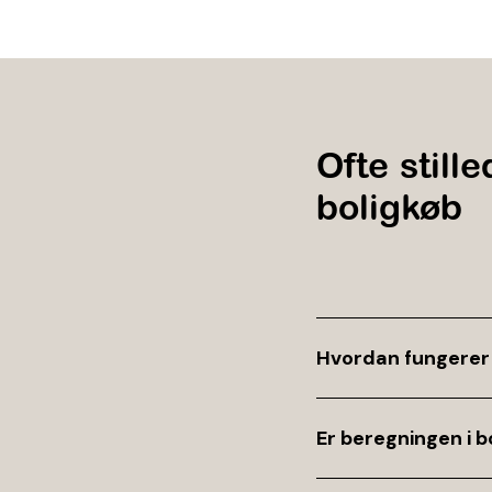
Ofte stil
boligkøb
Hvordan fungerer
En boligberegner er
Er beregningen i 
indtaster oplysning
estimat på, hvad du 
Beregningen i en bo