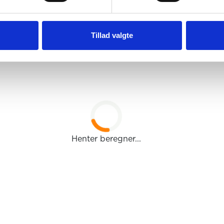
er dine muligheder og finde den løsning, der passer til 
r om at bruge af det, du allerede har opbygget.
Tillad valgte
Henter beregner...