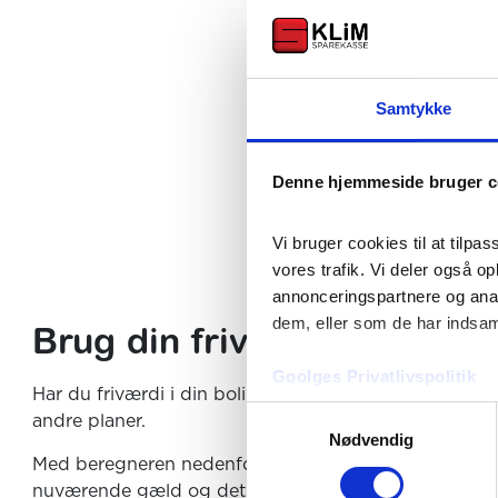
Samtykke
Denne hjemmeside bruger c
Vi bruger cookies til at tilpas
vores trafik. Vi deler også o
annonceringspartnere og anal
dem, eller som de har indsaml
Brug din friværdi med et t
Goolges Privatlivspolitik
Har du friværdi i din bolig, kan et tillægslån gennem 
Samtykkevalg
andre planer.
Nødvendig
Med beregneren nedenfor kan du se, hvad et tillægslå
nuværende gæld og det ønskede lånebeløb.