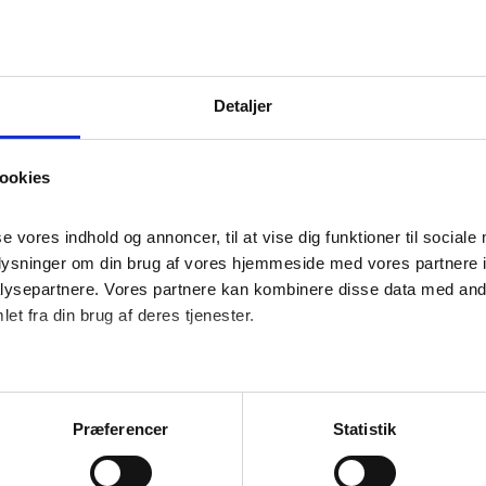
Detaljer
Henter beregner...
ookies
se vores indhold og annoncer, til at vise dig funktioner til sociale 
plysninger om din brug af vores hjemmeside med vores partnere in
ysepartnere. Vores partnere kan kombinere disse data med andre
et fra din brug af deres tjenester.
illægslån
Totalkredit være en god løsning – fx hvis du drømmer om at
Præferencer
Statistik
n i din bolig cirka vil koste. Beregningen er vejledende 