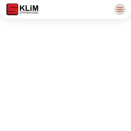
Leasing forbedrer
virksomhedens likviditet
Leasing kan være et attraktivt alternativ til at købe
nyt driftsmateriel, inventar o.l. Fordelen ved at
lease er, at du ikke belaster virksomhedens
likviditet, og med leasing kan du hele tiden holde
dit produktionsapparat og maskinpark up to date.
Vi samarbejder med Krone Kapital omkring
leasing.