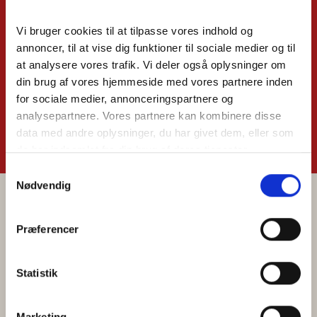
Bliv en del af fællesskabet
Vi bruger cookies til at tilpasse vores indhold og 
i Klim Sparekasse
annoncer, til at vise dig funktioner til sociale medier og til 
at analysere vores trafik. Vi deler også oplysninger om 
din brug af vores hjemmeside med vores partnere inden 
for sociale medier, annonceringspartnere og 
Bliv kunde
Brug for hjælp ?
analysepartnere. Vores partnere kan kombinere disse 
data med andre oplysninger, du har givet dem, eller som 
de har indsamlet fra din brug af deres tjenester.
Samtykkevalg
Goolges Privatlivspolitik
Nødvendig
Kontakt
Præferencer
+45 98 22 52 55
klim@klimsparekasse.dk
Statistik
Reg.nr. 9135
CVR: 23 03 27 16
SWIFT: KLIMDK21
Marketing