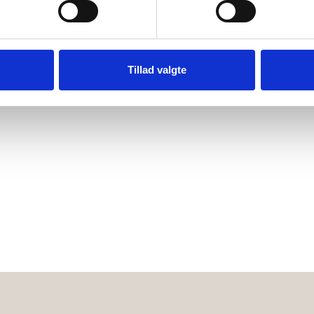
Tillad valgte
at håndtere egne penge