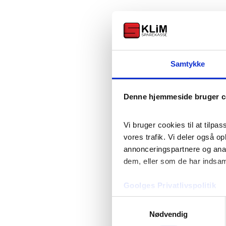
Samtykke
Denne hjemmeside bruger c
Vi bruger cookies til at tilpas
vores trafik. Vi deler også o
annonceringspartnere og anal
dem, eller som de har indsaml
Eget kort og konto
Goolges Privatlivspolitik
Samtykkevalg
Young Money kan kobles sammen med dit barns 
Nødvendig
Dit barn kan få: