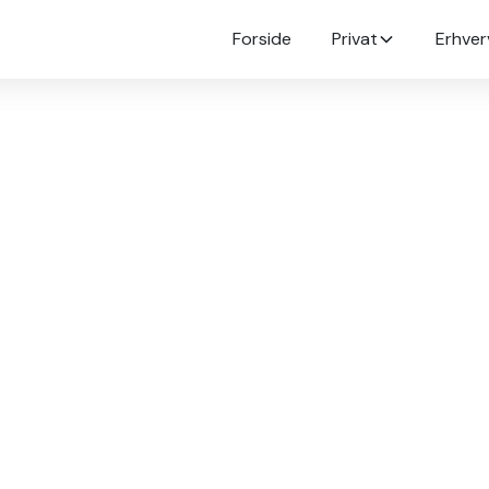
Forside
Privat
Erhver
mmepenge
ørn og
ed Young Money får
 det nemt at lære om