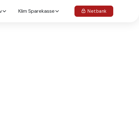
v
Klim Sparekasse
Netbank