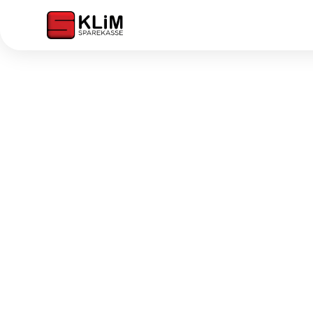
Young Money - lo
og opsparing for b
unge
Hos Klim Sparekasse kan du få Young Money. M
børn og unge mellem 7 og 17 år en app, der gør
penge, opsparing og økonomi i hverdagen.