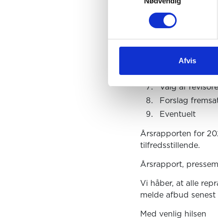
Nødvendig
Beslutning om 
i henhold til d
af garantkapita
Godkendelse af
➢ Forslag fra 
Afvis
Valg af medlemm
Valg af revisore
Forslag fremsat
Eventuelt
Årsrapporten for 202
tilfredsstillende.
Årsrapport, pressem
Vi håber, at alle r
melde afbud senest 
Med venlig hilsen