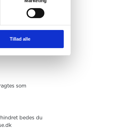
Marketing
eslåede forrentning
Tillad alle
tragtes som
rhindret bedes du
se.dk