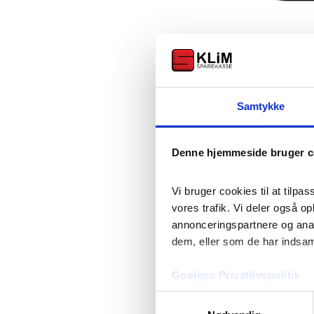
Indbydels
Samtykke
Hermed indbydes du
vedtægterne.
Denne hjemmeside bruger c
Repræsentantskabsmø
Torsdag den 26. mart
Vi bruger cookies til at tilpas
vores trafik. Vi deler også o
Mødet afsluttes med
annonceringspartnere og anal
Dagsorden
dem, eller som de har indsaml
Valg af dirigen
Goolges Privatlivspolitik
Bestyrelsens b
Samtykkevalg
Fremlæggelse a