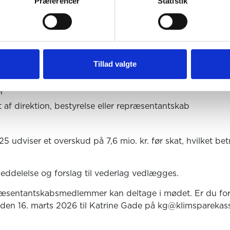
Præferencer
Statistik
anvendelse af overskud eller dækning af evt. tab
en godkendte årsrapport, herunder den af bestyrelsen for
len.
 bestyrelsens vederlag for igangværende regnskabsår.
bestyrelsen vedlægges.
Tillad valgte
er til bestyrelsen – der er ingen på valg.
r
 af direktion, bestyrelse eller repræsentantskab
5 udviser et overskud på 7,6 mio. kr. før skat, hvilket be
eddelelse og forslag til vederlag vedlægges.
epræsentantskabsmedlemmer kan deltage i mødet. Er du fo
den 16. marts 2026 til Katrine Gade på kg@klimsparekas