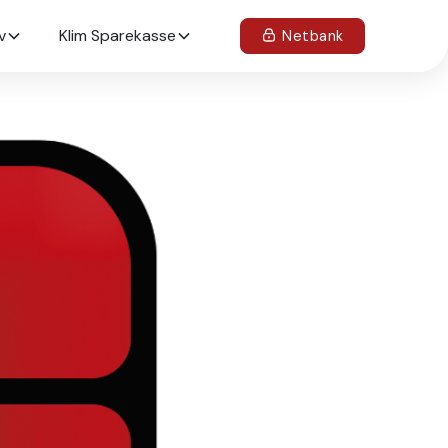
v
Klim Sparekasse
Netbank