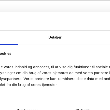
25.03.2026
e til repræsentantskab
Detaljer
 til sparekassens repræsentantskabsmøde med dagsorde
ookies
det afholdes på Hotel Højgaarden, Slettestrandvej 50, 9
s 2026, kl. 18.00
se vores indhold og annoncer, til at vise dig funktioner til sociale 
plysninger om din brug af vores hjemmeside med vores partnere in
 spisning.
ysepartnere. Vores partnere kan kombinere disse data med andre
et fra din brug af deres tjenester.
t
eretning om sparekassens virksomhed i 2025
f det reviderede årsregnskab til godkendelse