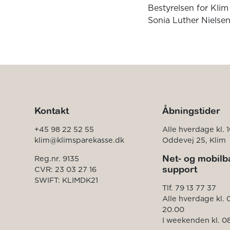
Bestyrelsen for Kli
Sonia Luther Nielse
Kontakt
Åbningstider
+45 98 22 52 55
Alle hverdage kl. 1
klim@klimsparekasse.dk
Oddevej 25, Klim
Net- og mobilb
Reg.nr. 9135
support
CVR: 23 03 27 16
SWIFT: KLIMDK21
Tlf. 79 13 77 37
Alle hverdage kl. 
20.00
I weekenden kl. 08