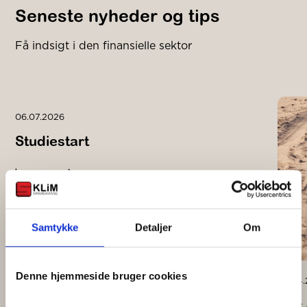
Seneste nyheder og tips
Få indsigt i den finansielle sektor
06.07.2026
Studiestart
Læs mere
Samtykke
Detaljer
Om
Denne hjemmeside bruger cookies
28.04
Har 