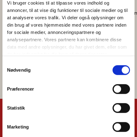
Vi bruger cookies til at tilpasse vores indhold og 
annoncer, til at vise dig funktioner til sociale medier og til 
Læs 
at analysere vores trafik. Vi deler også oplysninger om 
din brug af vores hjemmeside med vores partnere inden 
for sociale medier, annonceringspartnere og 
analysepartnere. Vores partnere kan kombinere disse 
data med andre oplysninger, du har givet dem, eller som 
de har indsamlet fra din brug af deres tjenester.
Samtykkevalg
Se alle
Goolges Privatlivspolitik
Nødvendig
Præferencer
Statistik
Bliv en del af fællesskabet
Marketing