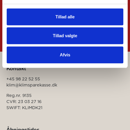
i Klim Sparekasse
Tillad alle
Bliv kunde
Brug for hjælp ?
Tillad valgte
Afvis
Kontakt
+45 98 22 52 55
klim@klimsparekasse.dk
Reg.nr. 9135
CVR: 23 03 27 16
SWIFT: KLIMDK21
Åbningstider