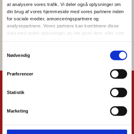
at analysere vores trafik. Vi deler også oplysninger om 
din brug af vores hjemmeside med vores partnere inden 
for sociale medier, annonceringspartnere og 
analysepartnere. Vores partnere kan kombinere disse 
data med andre oplysninger, du har givet dem, eller som 
Se alle
de har indsamlet fra din brug af deres tjenester.
Samtykkevalg
Goolges Privatlivspolitik
Nødvendig
Præferencer
Statistik
Bliv en del af fællesskabet
i Klim Sparekasse
Marketing
Bliv kunde
Brug for hjælp ?