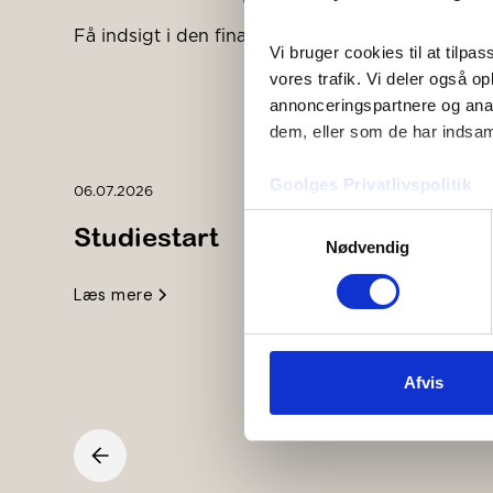
Få indsigt i den finansielle sektor
Vi bruger cookies til at tilpas
vores trafik. Vi deler også o
annonceringspartnere og anal
dem, eller som de har indsaml
Goolges Privatlivspolitik
06.07.2026
Samtykkevalg
Studiestart
Nødvendig
Læs mere
Afvis