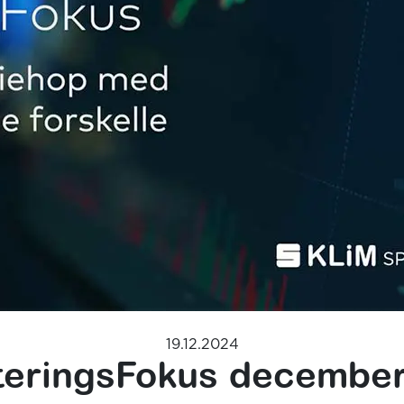
19.12.2024
teringsFokus decembe