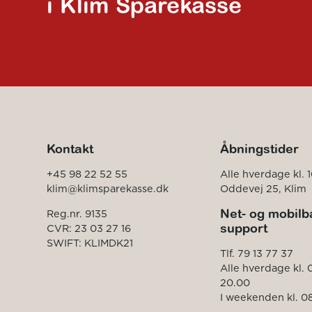
i Klim Sparekasse
Kontakt
Åbningstider
+45 98 22 52 55
Alle hverdage kl. 1
klim@klimsparekasse.dk
Oddevej 25, Klim
Net- og mobilb
Reg.nr. 9135
support
CVR: 23 03 27 16
SWIFT: KLIMDK21
Tlf. 79 13 77 37
Alle hverdage kl. 
20.00
I weekenden kl. 08