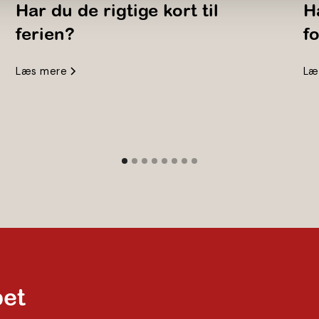
Har du de rigtige kort til
H
ferien?
f
Læs mere
Læ
bet