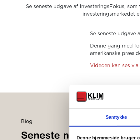
Se seneste udgave af InvesteringsFokus, som v
investeringsmarkedet e
Se seneste udgave a
Denne gang med foku
amerikanske præsid
Videoen kan ses via
Samtykke
Blog
Seneste nyheder og tips
Denne hjemmeside bruger c