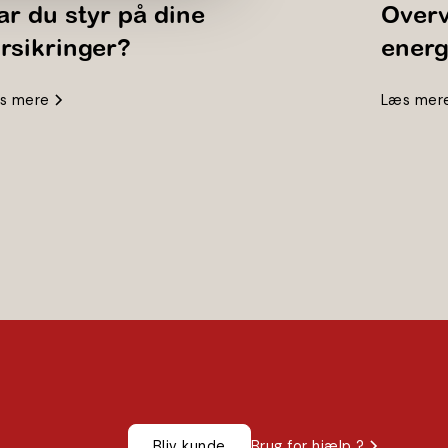
ar du styr på dine
Overv
orsikringer?
energ
s mere
Læs mer
Bliv kunde
Brug for hjælp ?