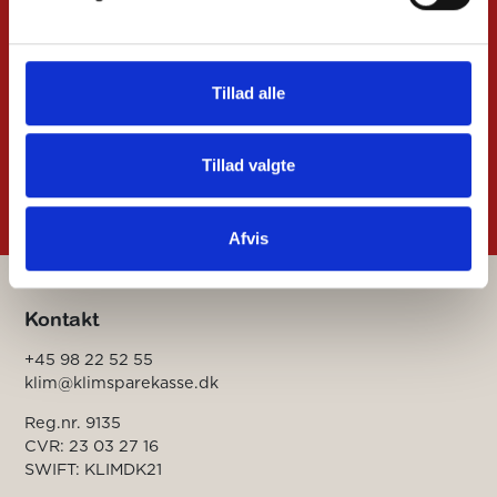
Bliv en del af fællesskabet
i Klim Sparekasse
Tillad alle
Bliv kunde
Brug for hjælp ?
Tillad valgte
Afvis
Kontakt
+45 98 22 52 55
klim@klimsparekasse.dk
Reg.nr. 9135
CVR: 23 03 27 16
SWIFT: KLIMDK21