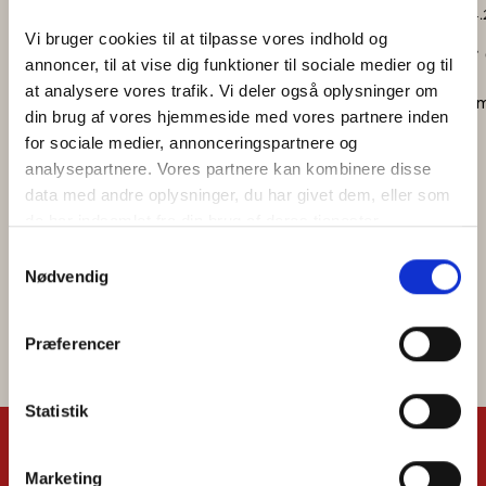
28.04
Vi bruger cookies til at tilpasse vores indhold og 
Har 
annoncer, til at vise dig funktioner til sociale medier og til 
at analysere vores trafik. Vi deler også oplysninger om 
Læs 
din brug af vores hjemmeside med vores partnere inden 
for sociale medier, annonceringspartnere og 
analysepartnere. Vores partnere kan kombinere disse 
data med andre oplysninger, du har givet dem, eller som 
de har indsamlet fra din brug af deres tjenester.
Samtykkevalg
Goolges Privatlivspolitik
Nødvendig
Se alle
Præferencer
Statistik
Marketing