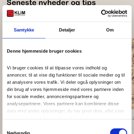
Seneste nyheder og tips
Få indsigt i den finansielle sektor
Samtykke
Detaljer
Om
06.07.2026
Denne hjemmeside bruger cookies
Studiestart
Vi bruger cookies til at tilpasse vores indhold og 
Læs mere
annoncer, til at vise dig funktioner til sociale medier og til 
at analysere vores trafik. Vi deler også oplysninger om 
din brug af vores hjemmeside med vores partnere inden 
for sociale medier, annonceringspartnere og 
analysepartnere. Vores partnere kan kombinere disse 
data med andre oplysninger, du har givet dem, eller som 
28.04
de har indsamlet fra din brug af deres tjenester.
Samtykkevalg
Har 
Goolges Privatlivspolitik
Nødvendig